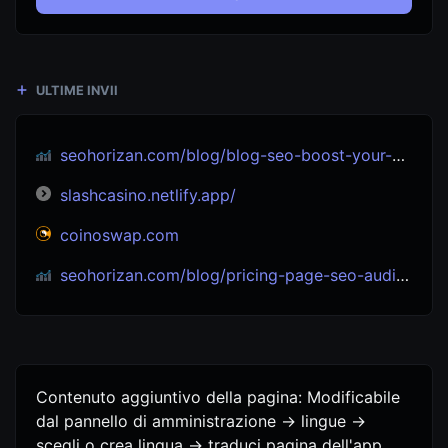
ULTIME INVII
seohorizan.com/blog/blog-seo-boost-your-site-s-visibility-seo-experts
slashcasino.netlify.app/
coinoswap.com
seohorizan.com/blog/pricing-page-seo-audit-tips-win-with-eeat-2025
Contenuto aggiuntivo della pagina: Modificabile
dal pannello di amministrazione -> lingue ->
scegli o crea lingua -> traduci pagina dell'app.