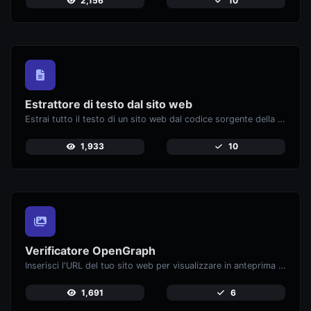
2,156
10
Estrattore di testo dal sito web
Estrai tutto il testo di un sito web dal codice sorgente della pagina.
1,933
10
Verificatore OpenGraph
Inserisci l'URL del tuo sito web per visualizzare in anteprima come appaiono le tue pagine quando vengono condivise su piattaforme di social media come Facebook e X (Twitter).
1,691
6