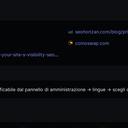
seohorizan.com/blog/pricin
coinoswap.com
ite-s-visibility-seo-experts
cabile dal pannello di amministrazione -> lingue -> scegli o