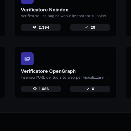
Verificatore Noindex
Verifica se una pagina web è impostata su noindex, impedendone la comparsa nei motori di ricerca.
2,394
29
Verificatore OpenGraph
Inserisci l'URL del tuo sito web per visualizzare in anteprima come appaiono le tue pagine quando vengono condivise su piattaforme di social media come Facebook e X (Twitter).
1,686
6