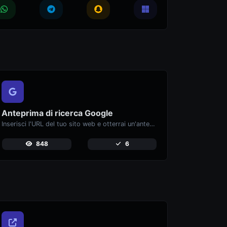
Anteprima di ricerca Google
Inserisci l'URL del tuo sito web e otterrai un'anteprima immediata di come apparirebbe quando lo trovi su Google.
848
6