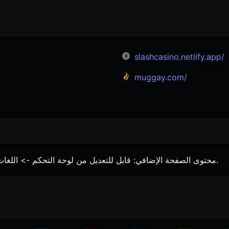
slashcasino.netlify.app/
muggay.com/
محتوى الصفحة الإضافي: قابل للتعديل من لوحة التحكم -> اللغات -> اختر أو أنشئ لغة -> ترجم صفحة التطبيق.