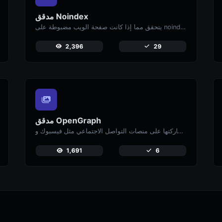
مدقق Noindex
يتحقق مما إذا كانت صفحة الويب مضبوطة على noindex، مما يمنعها من الظهور في محركات البحث.
2,396
29
مدقق OpenGraph
أدخل رابط موقعك الإلكتروني لمعاينة كيف تظهر صفحاتك عند مشاركتها على منصات التواصل الاجتماعي مثل فيسبوك و X (تويتر).
1,691
6