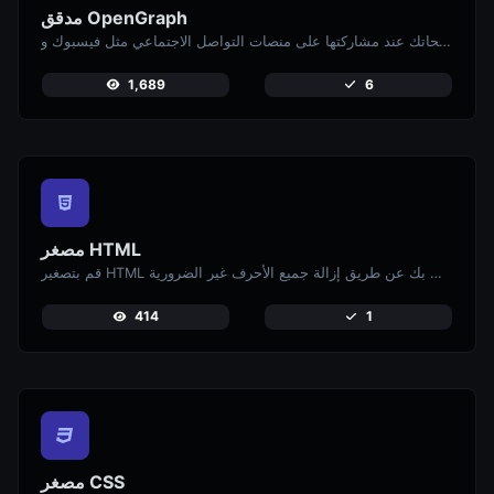
مدقق OpenGraph
أدخل رابط موقعك الإلكتروني لمعاينة كيف تظهر صفحاتك عند مشاركتها على منصات التواصل الاجتماعي مثل فيسبوك و X (تويتر).
1,689
6
مصغر HTML
قم بتصغير HTML الخاص بك عن طريق إزالة جميع الأحرف غير الضرورية.
414
1
مصغر CSS