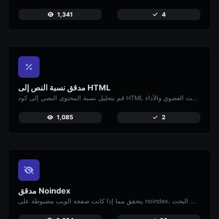
1,341
4
مدقق نسبة النص إلى HTML
قم بتحليل نسبة المحتوى النصي إلى كود HTML لتحسين البحث العضوي والأداء.
1,085
2
مدقق Noindex
يتحقق مما إذا كانت صفحة الويب مضبوطة على noindex، مما يمنعها من الظهور في محركات البحث.