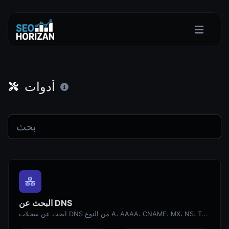
أدوات
البحث عن DNS
ابحث عن سجلات DNS من النوع A، AAAA، CNAME، MX، NS، TXT، SOA لمضيف.