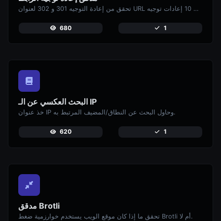
تحقق من إعادة التوجيه 301 و 302 لعنوان URL محدد. سيتم التحقق من ما يصل إلى 10 إعادات توجيه.
680
1
البحث العكسي عن الـ IP
خذ عنوان IP وحاول البحث عن النطاق/المضيف المرتبط به.
620
1
مدقق Brotli
تحقق ما إذا كان موقع الويب يستخدم خوارزمية ضغط Brotli أم لا.