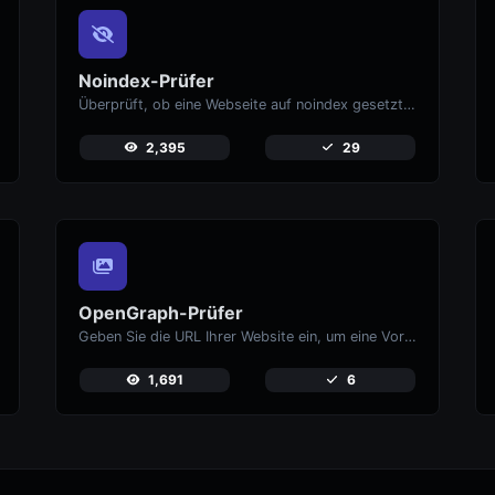
Noindex-Prüfer
Überprüft, ob eine Webseite auf noindex gesetzt ist, was verhindert, dass sie in Suchmaschinen erscheint.
2,395
29
OpenGraph-Prüfer
Geben Sie die URL Ihrer Website ein, um eine Vorschau darauf zu erhalten, wie Ihre Seiten aussehen, wenn sie auf sozialen Medien wie Facebook und X (Twitter) geteilt werden.
1,691
6