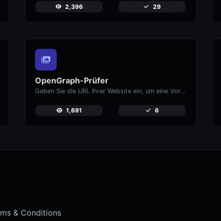
2,396
29
OpenGraph-Prüfer
Geben Sie die URL Ihrer Website ein, um eine Vorschau darauf zu erhalten, wie Ihre Seiten aussehen, wenn sie auf sozialen Medien wie Facebook und X (Twitter) geteilt werden.
1,691
6
ms & Conditions