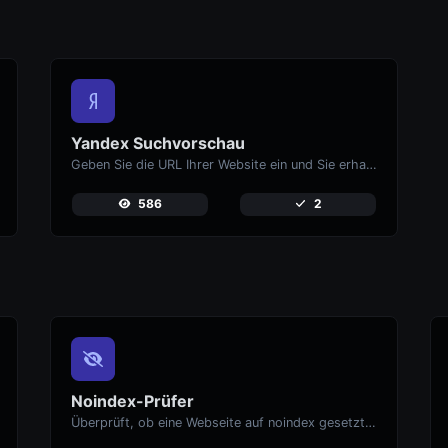
Yandex Suchvorschau
Geben Sie die URL Ihrer Website ein und Sie erhalten eine sofortige Vorschau darauf, wie sie aussieht, wenn Sie sie auf Yandex finden.
586
2
Noindex-Prüfer
Überprüft, ob eine Webseite auf noindex gesetzt ist, was verhindert, dass sie in Suchmaschinen erscheint.